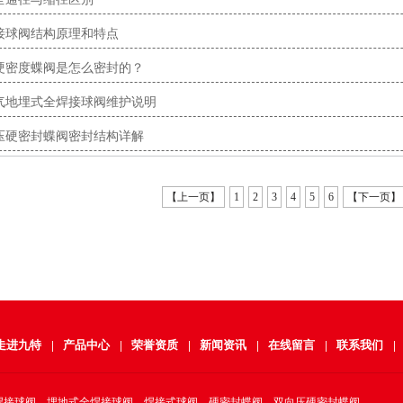
接球阀结构原理和特点
硬密度蝶阀是怎么密封的？
气地埋式全焊接球阀维护说明
压硬密封蝶阀密封结构详解
【上一页】
1
2
3
4
5
6
【下一页】
走进九特
|
产品中心
|
荣誉资质
|
新闻资讯
|
在线留言
|
联系我们
|
焊接球阀、埋地式全焊接球阀、焊接式球阀、硬密封蝶阀、双向压硬密封蝶阀