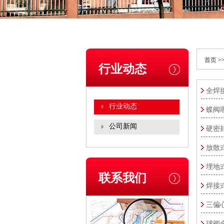
首页
>
行业动态
全焊
行业动态
蝶阀
公司新闻
硬密
放散
埋地
联系我们
焊接
三偏
球阀