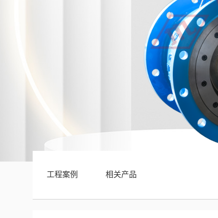
工程案例
相关产品