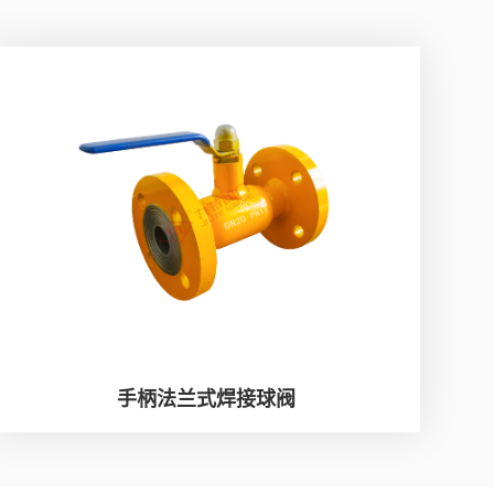
手柄法兰式焊接球阀