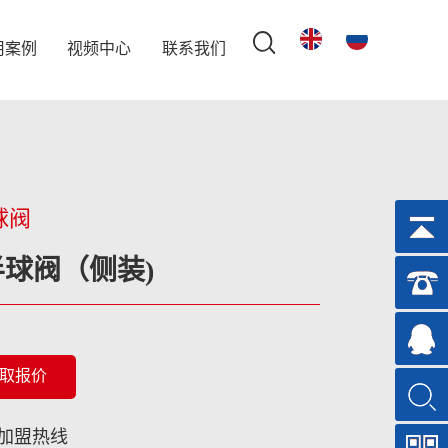
用案例
视频中心
联系我们
球阀
球阀（侧装)
取报价
加盟热线