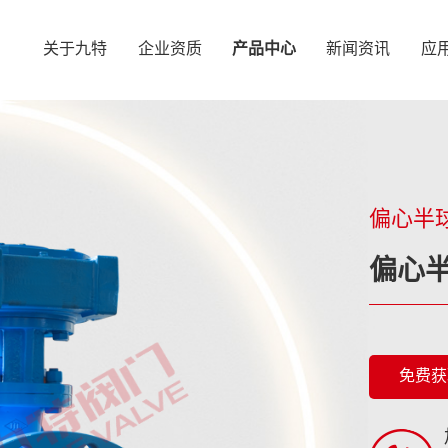
关于九特
企业资质
产品中心
新闻资讯
应
偏心半
偏心半
免费获