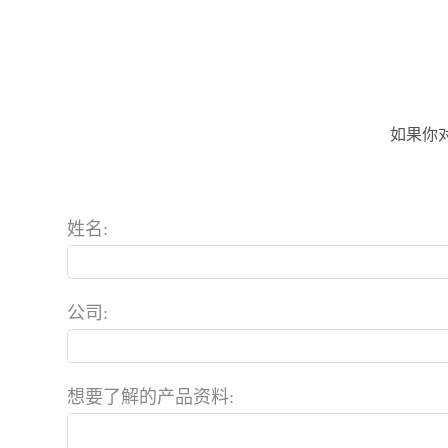
如果你对
姓名:
公司:
想要了解的产品资料: