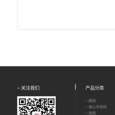
+ 关注我们
产品分类
+ 蝶阀
+ 偏心半球阀
+ 闸阀