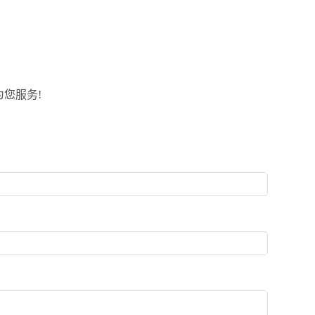
为您服务!