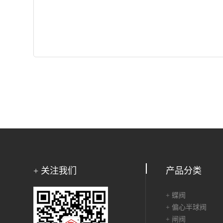
+ 关注我们
产品分类
+ 蝶阀
+ 偏心半球阀
+ 闸阀