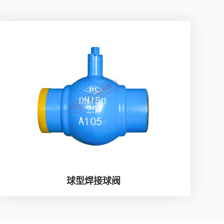
球型焊接球阀