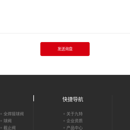
发送询盘
快捷导航
+ 全焊接球阀
+ 关于九特
+ 球阀
+ 企业资质
+ 截止阀
+ 产品中心