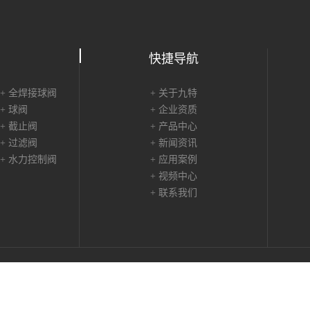
快捷导航
+ 全焊接球阀
+ 关于九特
+ 球阀
+ 企业资质
+ 截止阀
+ 产品中心
+ 过滤阀
+ 新闻资讯
+ 水力控制阀
+ 应用案例
+ 视频中心
+ 联系我们
 2015 九特阀门集团有限公司 All Rights Reserved
浙ICP备10009210号-1
技术