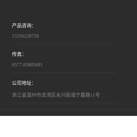
产品咨询：
15356228728
传真：
0577-85885681
公司地址：
浙江省温州市龙湾区永兴街道宁嘉路11号
支持：
温州中网