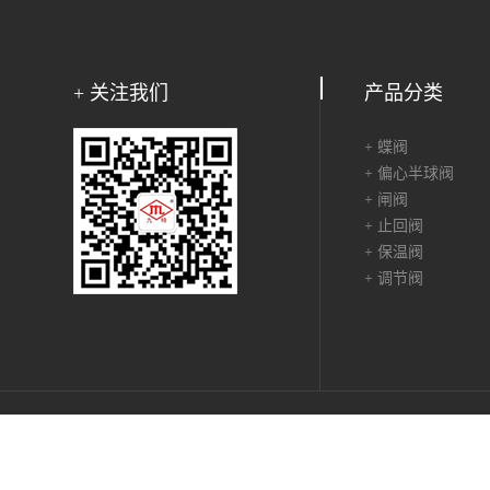
+ 关注我们
产品分类
+ 蝶阀
+ 偏心半球阀
+ 闸阀
+ 止回阀
+ 保温阀
+ 调节阀
Copyright ©