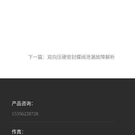
下一篇：
双向压硬密封蝶阀泄漏故障解析
产品咨询：
15356228728
传真：