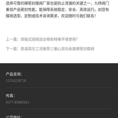
选择可靠的硬密封蝶阀厂家也是防止泄漏的关键之一，九特阀门
重视产品密封性能，能保障系统稳定、安全、高效运行。如您有
蝶阀选型、定制或技术咨询需求，欢迎随时与我们联系！
上一篇：
焊接式球阀适合哪些特殊环境使用？
下一篇：
高温高压工况推荐三偏心双向金属硬密封蝶阀
产品咨询：
15356228728
传真：
0577-85885681
公司地址：