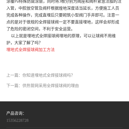
涂覆Pu特殊防腐涂层，同时将3根分别为阀座和阀杆紧急注脂的注
入管，中腔放空管及阀杆根据煌地深度适当延长，方便施工人员
完成各种操作，完成直埋后只要砌筑小型阀门手井即可。注意一
点的是对于很规的全焊接球阀一定不要直接埋地，这样会却形成
了危险的密闭空间，不利于安全运营。
以上就是
埋地式全焊接球阀
埋地的原理，可以让球阀不用维
护，大家了解了吗？
埋地式全焊接球阀加工方法
上一篇：
你知道埋地式全焊接球阀吗？
下一篇：
供热管网采用全焊接球阀的理由
产品咨询：
15356228728