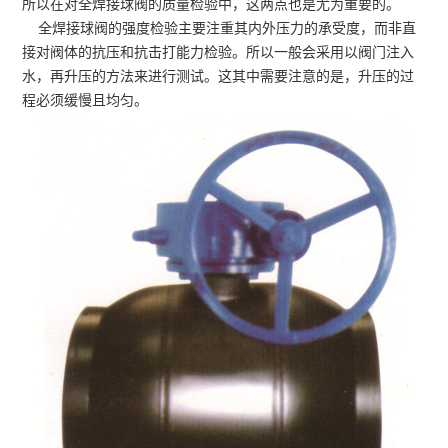
所以在对全焊接球阀的质量检验中，这两点也是尤为重要的。
全焊接球阀的强度检验主要注重其内外压力的承受度，而非直
接对阀体的抗压和抗击打能力检验。所以一般会采用以阀门注入
水，再升压的方法来进行测试。这其中需要注意的是，升压的过
程必须缓慢且均匀。