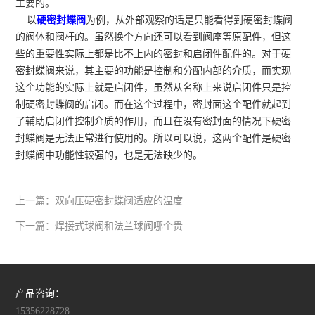
主要的。
以
硬密封蝶阀
为例，从外部观察的话是只能看得到硬密封蝶阀
的阀体和阀杆的。虽然换个方向还可以看到阀座等原配件，但这
些的重要性实际上都是比不上内的密封和启闭件配件的。对于硬
密封蝶阀来说，其主要的功能是控制和分配内部的介质，而实现
这个功能的实际上就是启闭件，虽然从名称上来说启闭件只是控
制硬密封蝶阀的启闭。而在这个过程中，密封面这个配件就起到
了辅助启闭件控制介质的作用，而且在没有密封面的情况下硬密
封蝶阀是无法正常进行使用的。所以可以说，这两个配件是硬密
封蝶阀中功能性较强的，也是无法缺少的。
上一篇：
双向压硬密封蝶阀适应的温度
下一篇：
焊接式球阀和法兰球阀哪个贵
产品咨询：
15356228728