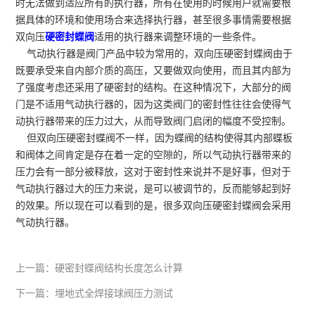
时无法做到适应所有的执行器，所有在使用的时候用户就需要根
据具体的环境和使用场合来选择执行器，甚至很多事情需要根据
双向压
硬密封蝶阀
适用的执行器来调整环境的一些条件。
气动执行器是阀门产品中较为常用的，
双向压硬密封蝶阀
由于
既要承受来自内部介质的高压，又要做双向使用，而且其内部为
了强度考虑还采用了硬密封的结构。在这种情况下，大部分的阀
门是不适用气动执行器的，因为这类阀门的密封性往往会使得气
动执行器带来的压力过大，从而导致阀门启闭的幅度不受控制。
但双向压硬密封蝶阀不一样，因为蝶阀的结构使得其内部蝶板
和阀体之间肯定是存在着一定的空隙的，所以气动执行器带来的
压力会有一部分被释放，这对于密封性来说并不是好事，但对于
气动执行器过大的压力来说，是可以被调节的，反而能够起到好
的效果。所以现在可以看到的是，很多双向压硬密封蝶阀会采用
气动执行器。
上一篇：
硬密封蝶阀结构长度怎么计算
下一篇：
埋地式全焊接球阀压力测试