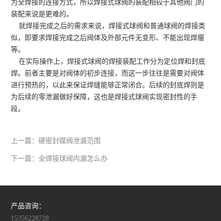
为全焊接的连接方式，所以
焊接式球阀
的装配相较于其他阀门的
装配来说是更难的。
就焊接完成之后的需求来说，焊接式球阀和普通球阀的焊接类
似，即要求焊接完成之后阀体及外部元件无变形、不能出现焊瘤
等。
在实际操作上，焊接式球阀的焊接装配工作分为定位焊和封底
焊。前者主要是对阀体的初步连接，而这一步往往是需要对阀体
进行预热的，以此来保证焊缝能够正常闭合。后续的封底焊则是
为后续的零泄漏做好保障，这也是焊接式球阀实现密封性的手
段。
上一篇：
硬密封蝶阀泄漏范围
下一篇：
全焊接球阀内漏怎么办
产品咨询：
15356228728