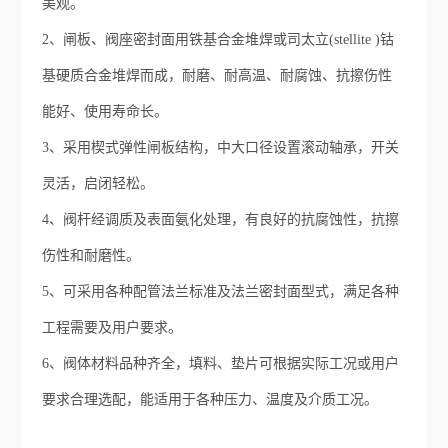
美观。
2、闸板、阀座密封面用铁基合金堆焊或司太立(stellite )钴
基硬质合金堆焊而成，耐磨、耐高温、耐腐蚀、抗擦伤性
能好、使用寿命长。
3、采用楔式弹性闸板结构，中大口径设置滚动轴承，开关
灵活，启闭轻松。
4、阀杆经调质及表面氨化处理，有良好的抗腐蚀性，抗擦
伤性和耐磨性。
5、可采用各种配管法兰标准及法兰密封面型式，满足各种
工程需要及用户要求。
6、阀体材料品种齐全，填料、垫片可根据实际工况或用户
要求合理选配，能适用于各种压力、温度及介质工况。