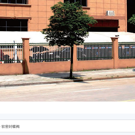
>
软密封蝶阀