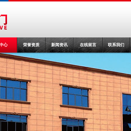
中心
荣誉资质
新闻资讯
在线留言
联系我们