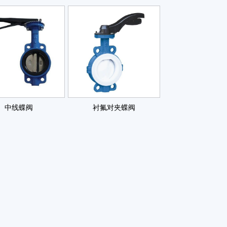
中线蝶阀
衬氟对夹蝶阀