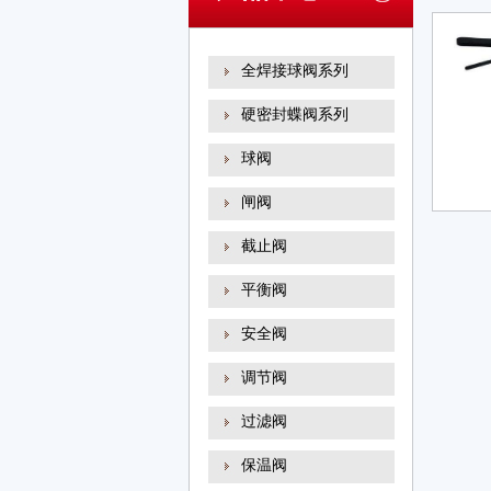
全焊接球阀系列
硬密封蝶阀系列
球阀
闸阀
截止阀
平衡阀
安全阀
调节阀
过滤阀
保温阀