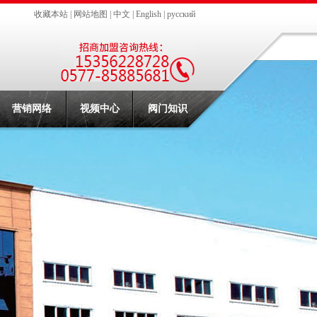
收藏本站
|
网站地图
|
中文
|
English
|
русский
营销网络
视频中心
阀门知识