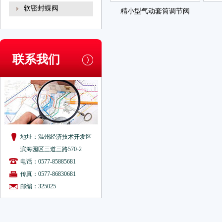
软密封蝶阀
精小型气动套筒调节阀
联系我们
地址：温州经济技术开发区
滨海园区三道三路570-2
电话：0577-85885681
传真：0577-86830681
邮编：325025